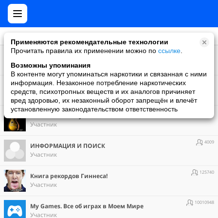
Применяются рекомендательные технологии
Прочитать правила их применении можно по
ссылке
.
57862
!!! ЗА ЗДОРОВЫЙ УРОЖАЙ !!!
Участник
Возможны упоминания
В контенте могут упоминаться наркотики и связанная с ними
4962
информация. Незаконное потребление наркотических
ROCK MUSIC
средств, психотропных веществ и их аналогов причиняет
Участник
вред здоровью, их незаконный оборот запрещён и влечёт
установленную законодательством ответственность
5136
ROCK-community MUSIC-7
Участник
4009
ИНФОРМАЦИЯ И ПОИСК
Участник
125740
Книга рекордов Гиннеса!
Участник
10010948
Мy Games. Все об играх в Моем Мире
Участник