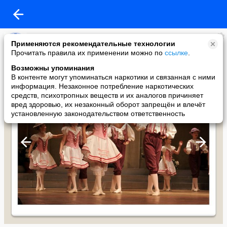
Комитет по культуре
Применяются рекомендательные технологии
added a photo
Прочитать правила их применении можно по
ссылке
.
13 Aug в 10:16
Возможны упоминания
В контенте могут упоминаться наркотики и связанная с ними
информация. Незаконное потребление наркотических
средств, психотропных веществ и их аналогов причиняет
вред здоровью, их незаконный оборот запрещён и влечёт
установленную законодательством ответственность