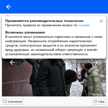
Комитет по культуре
Применяются рекомендательные технологии
added a photo
Прочитать правила их применении можно по
ссылке
.
21 Mar в 17:35
Возможны упоминания
В контенте могут упоминаться наркотики и связанная с ними
информация. Незаконное потребление наркотических
средств, психотропных веществ и их аналогов причиняет
вред здоровью, их незаконный оборот запрещён и влечёт
установленную законодательством ответственность
Comment
Like