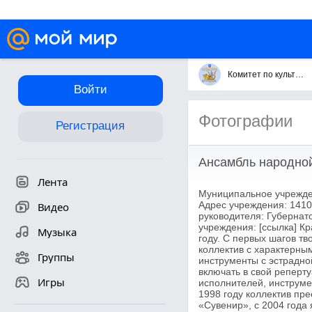
Комитет по культуре городского округа Королёв
Войти
Фотографии
Регистрация
Ансамбль народно
Лента
Муниципальное учрежден
Адрес учреждения: 14107
Видео
руководителя: Губернат
учреждения: [ссылка] К
Музыка
году. С первых шагов т
коллектив с характерны
Группы
инструменты с эстрадно
включать в свой реперт
Игры
исполнителей, инструме
1998 году коллектив пр
«Сувенир», с 2004 года