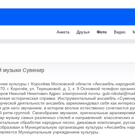
Анкета
Друзья
Фото
Видео
М
й музыки Сувенир
ие культуры г. Королёва Московской области «Ансамбль народно
0, г. Королёв, ул. Терешковой, д. 1, к. 9 Основной телефон организ
оров Николай Никитович Адрес электронной почты: gub-nikolai@mai
раткая историческая справка: Инструментальный ансамбль «Сувени
ворческой деятельности ансамбль зарекомендовал себя как интере
м для него звучанием, в котором вполне естественно сочетаются р
й ритм-группой. Своеобразие звучания, оригинальные аранжировк
уар музыку самых различных стилей и направлений: классических 
нтальные обработки народных песен, джазовые композиции, русск
еобразован в Муниципальную организацию культуры «Ансамбль на
 является Муниципальным учреждением культуры.