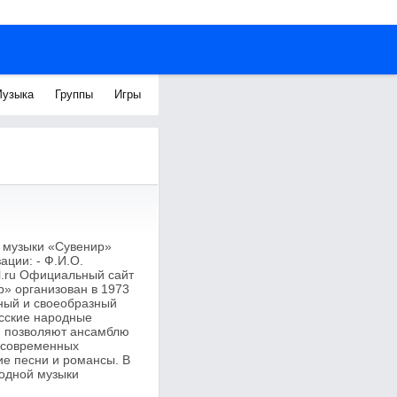
узыка
Группы
Игры
й музыки «Сувенир»
ации: - Ф.И.О.
l.ru Официальный сайт
р» организован в 1973
сный и своеобразный
усские народные
и позволяют ансамблю
и современных
ие песни и романсы. В
родной музыки