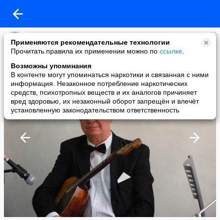
Комитет по культуре
Применяются рекомендательные технологии
added a photo
Прочитать правила их применении можно по
ссылке
.
04 Jul в 17:53
Возможны упоминания
В контенте могут упоминаться наркотики и связанная с ними
информация. Незаконное потребление наркотических
средств, психотропных веществ и их аналогов причиняет
вред здоровью, их незаконный оборот запрещён и влечёт
установленную законодательством ответственность