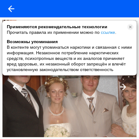
Марина Костомарова
Применяются рекомендательные технологии
added a photo
Прочитать правила их применении можно по
ссылке
.
27 Dec в 11:45
Возможны упоминания
В контенте могут упоминаться наркотики и связанная с ними
информация. Незаконное потребление наркотических
средств, психотропных веществ и их аналогов причиняет
вред здоровью, их незаконный оборот запрещён и влечёт
установленную законодательством ответственность