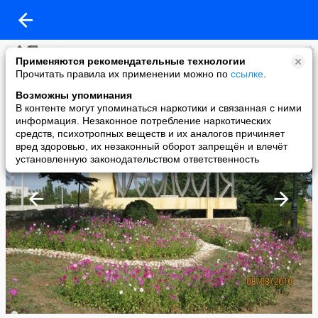
Любовь Козлова
Применяются рекомендательные технологии
added a photo
Прочитать правила их применении можно по
ссылке
.
10 Sep в 21:52
Возможны упоминания
В контенте могут упоминаться наркотики и связанная с ними
информация. Незаконное потребление наркотических
средств, психотропных веществ и их аналогов причиняет
вред здоровью, их незаконный оборот запрещён и влечёт
установленную законодательством ответственность