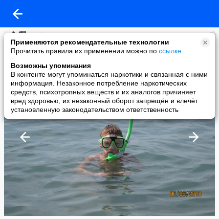
Любовь Козлова
Применяются рекомендательные технологии
added a photo
Прочитать правила их применении можно по
ссылке
.
10 Sep в 20:43
Возможны упоминания
В контенте могут упоминаться наркотики и связанная с ними
информация. Незаконное потребление наркотических
средств, психотропных веществ и их аналогов причиняет
вред здоровью, их незаконный оборот запрещён и влечёт
установленную законодательством ответственность