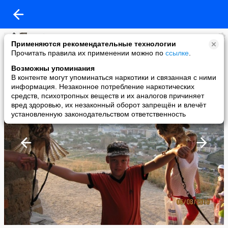
Любовь Козлова
Применяются рекомендательные технологии
added a photo
Прочитать правила их применении можно по
ссылке
.
10 Sep в 21:51
Возможны упоминания
В контенте могут упоминаться наркотики и связанная с ними
информация. Незаконное потребление наркотических
средств, психотропных веществ и их аналогов причиняет
вред здоровью, их незаконный оборот запрещён и влечёт
установленную законодательством ответственность