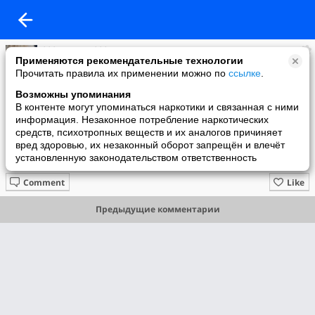
***Наталья***
Применяются рекомендательные технологии
added a photo
Прочитать правила их применении можно по
ссылке
.
12 Dec в 19:33
Возможны упоминания
В контенте могут упоминаться наркотики и связанная с ними
информация. Незаконное потребление наркотических
средств, психотропных веществ и их аналогов причиняет
вред здоровью, их незаконный оборот запрещён и влечёт
установленную законодательством ответственность
Comment
Like
Предыдущие комментарии