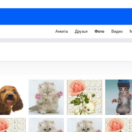
Анкета
Друзья
Фото
Видео
М