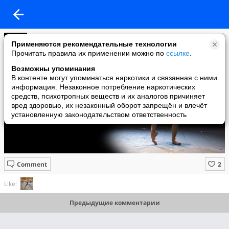
Krasopera
Применяются рекомендательные технологии
added a photo
Прочитать правила их применении можно по
ссылке
.
15 Feb в 08:01
Возможны упоминания
В контенте могут упоминаться наркотики и связанная с ними
информация. Незаконное потребление наркотических
средств, психотропных веществ и их аналогов причиняет
вред здоровью, их незаконный оборот запрещён и влечёт
установленную законодательством ответственность
Comment
Like:
Предыдущие комментарии