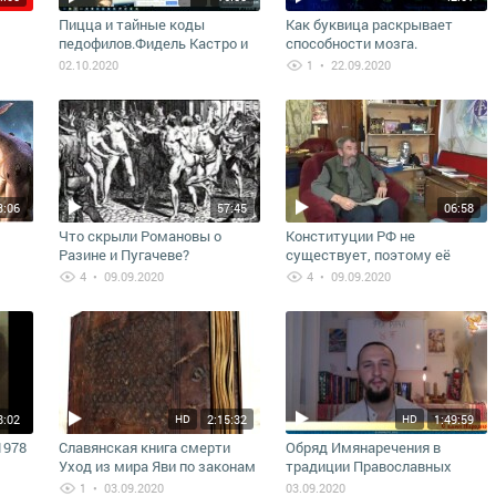
Пицца и тайные коды
Как буквица раскрывает
педофилов.Фидель Кастро и
способности мозга.
семья Трюдо
Славянская матрица
02.10.2020
1
• 22.09.2020
мировосприятия. А. Ивашко
3:06
57:45
06:58
Что скрыли Романовы о
Конституции РФ не
Разине и Пугачеве?
существует, поэтому её
сть
никто не соблюдает 20-11-
4
• 09.09.2020
4
• 09.09.2020
2018
8:02
2:15:32
1:49:59
HD
HD
1978
Славянская книга смерти
Обряд Имянаречения в
Уход из мира Яви по законам
традиции Православных
ть
русского духа
Староверов Инглян.
1
• 03.09.2020
03.09.2020