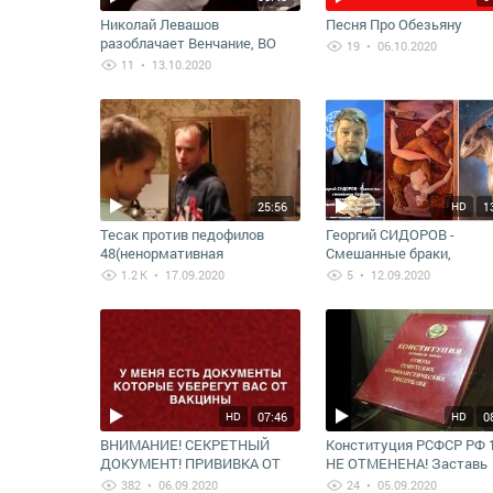
Николай Левашов
Песня Про Обезьяну
разоблачает Венчание, ВО
19
• 06.10.2020
ВРЕМЯ КОТОРОГО
11
• 13.10.2020
ВЕНЧАЮЩИЕСЯ
ФАКТИЧЕСКИ П
25:56
1
HD
Тесак против педофилов
Георгий СИДОРОВ -
48(ненормативная
Смешанные браки,
лексика).mp4
кровосмешение - Подло
1.2 K
• 17.09.2020
5
• 12.09.2020
Библейского проекта
либероидов
07:46
0
HD
HD
ВНИМАНИЕ! СЕКРЕТНЫЙ
Конституция РСФСР РФ 
ДОКУМЕНТ! ПРИВИВКА ОТ
НЕ ОТМЕНЕНА! Заставь
КОВИД 19:-СМЕРТЬ 80%
чиновников РФ соблюда
382
• 06.09.2020
24
• 05.09.2020