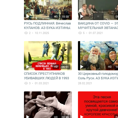
18:58
0
HD
РУСЬ ПОДЛИННАЯ. Вячеслав
ВАКЦИНА ОТ COVID — Э
КУЛАНОВ. АЗ БУКА ИЗТИНЫ.
МУЧИТЕЛЬНАЯ ЭВТАНАЗ
РУСЬ. Её ПЕРВООСНОВА и
ДОКТОР-КРИМИНАЛИСТ
2
• 10.11.2025
5
• 01.07.2021
ПОДЛИННОСТЬ #носитель
(Dolores Cahill)
#веры
06:51
1
HD
HD
СПИСОК ПРЕСТУПНИКОВ
30 Церковный голодомор
УБИВАВШИХ ЛЮДЕЙ В 1993
Соль Руси. АЗ БУКА ИЗ
ГОДУ🔥😒
3
• 01.03.2021
28.02.2021
08:45
0
HD