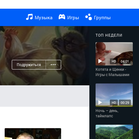
Музыка
Игры
Группы
ТОП НЕДЕЛИ
04:01
HD
Подружиться
•••
Котята и Щенки -
Игры с Малышами
00:29
HD
Ночь – день,
таймлапс