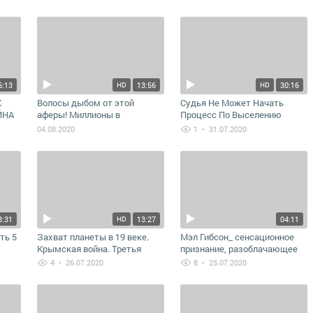
Любомiръ Тай-Мыр
6:13
13:56
30:16
HD
HD
Х
Волосы дыбом от этой
Судья Не Может Начать
̆НА
аферы! Миллионы в
Процесс По Выселению
АКТЫ
бешенстве срывают
Человека ч.2
04.08.2020
1
• 31.07.2020
намордники… Татьяна Росс
3:31
13:27
04:11
HD
ть 5
Захват планеты в 19 веке.
Мэл Гибсон_ сенсационное
Крымская война. Третья
признание, разоблачающее
Сила.
мировую элиту! Мэл Гибсон и
4
• 26.07.2020
8
• 25.07.2020
Ад