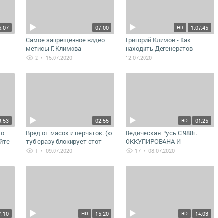
6:07
07:00
1:07:45
HD
Самое запрещенное видео
Григорий Климов - Как
метисы Г. Климова
находить Дегенератов
2
• 15.07.2020
12.07.2020
9:53
02:55
01:25
HD
то
Вред от масок и перчаток. (ю
Ведическая Русь С 988г.
айте
туб сразу блокирует этот
ОККУПИРОВАНА И
ролик)
УНИЧТОЖАЕТСЯ
1
• 09.07.2020
17
• 08.07.2020
ПРИШЛЫМИ-СЕРЫМИ-
евреями-иудеями-жидами.! И
-ИсТОРЫ-я ЧТО ТЕБЕ
ПОЗВОЛЯЮТ ЗНАТЬ ИХ
ВЫМЫСЕЛ!-ВНИКАЙ РУСИЧ
КТО И С КАКОГО ВРЕМЕНИ
ПЛАНОМЕРНО ПО СЕГОДНЯ
7:10
15:20
14:03
HD
HD
УБИВАЕТ ТВОЙ РОД!