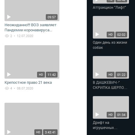
Аттракцион "Лифт"
09:57
Неожиданно!!! ВОЗ заявляет
Пандемии коронавируса...
НЕТ!
02:02
HD
2
• 12.07.2020
Один день из жизни
собак
11:42
01:22
HD
HD
Крепостное право 21 века
В ДАШКЕВИЧ -"
СКРИПКА ШЕРЛОКА
4
• 08.07.2020
ХОЛМСА" -
ФОТОМОНТАЖ
НЕПРЕДСКАЗУЕМОЙ
ЛЕДИ
01:34
HD
Дрифт на
игрушечных
3:43:41
HD
машинках RESOX 4