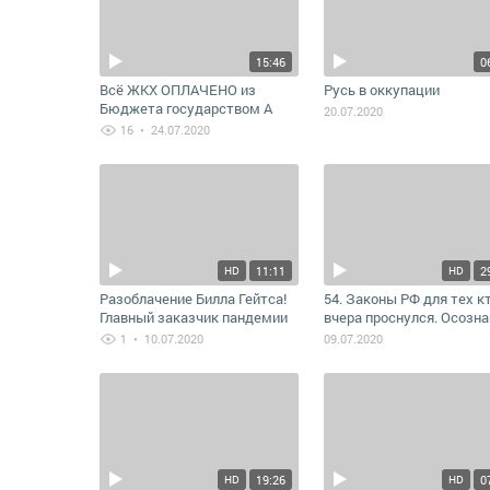
15:46
0
Всё ЖКХ ОПЛАЧЕНО из
Русь в оккупации
Бюджета государством А
20.07.2020
СУДЕЙ в РФ НЕТ Подаём
16
• 24.07.2020
ЖАЛОБУ документы в
описании
11:11
2
HD
HD
Разоблачение Билла Гейтса!
54. Законы РФ для тех к
Главный заказчик пaндeмии
вчера проснулся. Осозн
что все в этим мире
1
• 10.07.2020
09.07.2020
безОплатно!
19:26
0
HD
HD