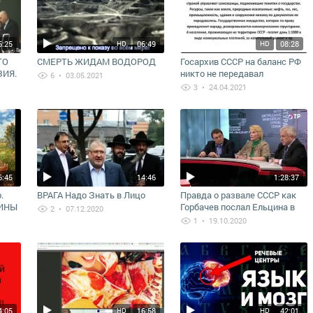
5:25
06:49
08:28
HD
HD
ТО
СМЕРТЬ ЖИДАМ ВОДОРОД
Госархив СССР на баланс РФ
ИЯ.
никто не передавал
6
• 03.05.2021
3
• 24.04.2021
6:45
14:46
1:28:37
.
ВРАГА Надо Знать в Лицо
Правда о развале СССР как
ТИНЫ
Горбачев послал Ельцина в
2
• 07.12.2020
Беловежскую Пущу (полная
1
• 19.10.2020
версия)
4:05
16:58
42:01
HD
HD