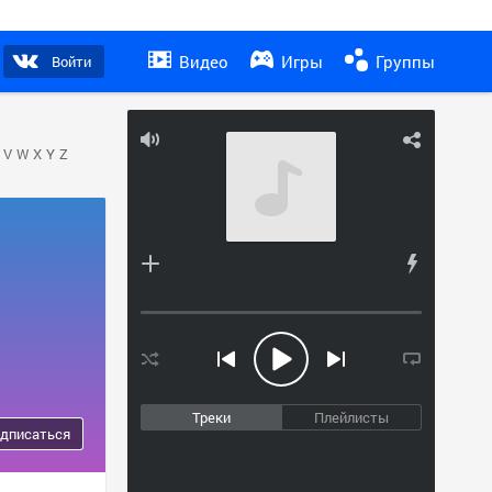
Видео
Игры
Группы
Войти
V
W
X
Y
Z
Треки
Плейлисты
дписаться