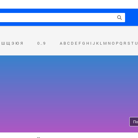
Ш
Щ
Э
Ю
Я
0 .. 9
A
B
C
D
E
F
G
H
I
J
K
L
M
N
O
P
Q
R
S
T
U
По