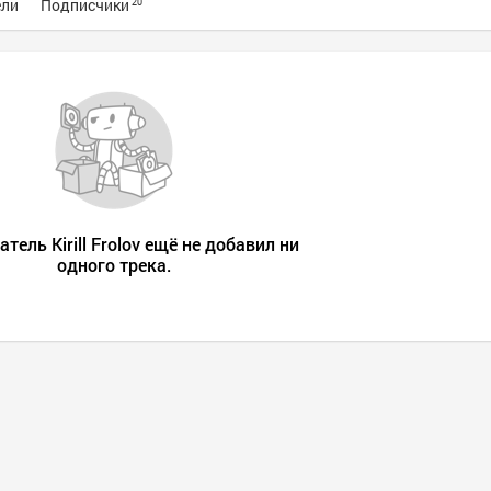
ели
Подписчики
20
тель Kirill Frolov eщё не добавил ни
одного трека.