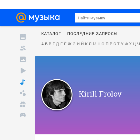
КАТАЛОГ
ПОСЛЕДНИЕ ЗАПРОСЫ
А
Б
В
Г
Д
Е
Ё
Ж
З
И
Й
К
Л
М
Н
О
П
Р
С
Т
У
Ф
Х
Ц
Ч
Kirill Frolov