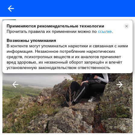
ксюха овчинникова
Применяются рекомендательные технологии
added a photo
Прочитать правила их применении можно по
ссылке
.
14 May в 17:14
Возможны упоминания
В контенте могут упоминаться наркотики и связанная с ними
информация. Незаконное потребление наркотических
средств, психотропных веществ и их аналогов причиняет
вред здоровью, их незаконный оборот запрещён и влечёт
установленную законодательством ответственность