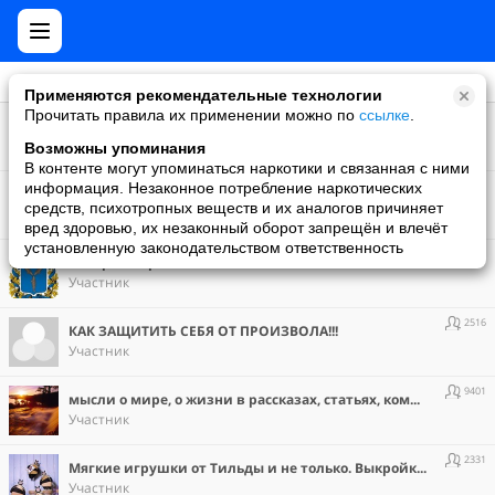
Применяются рекомендательные технологии
Прочитать правила их применении можно по
ссылке
.
774550
Cookpad рецепты с фото
Участник
Возможны упоминания
В контенте могут упоминаться наркотики и связанная с ними
4372
информация. Незаконное потребление наркотических
БЛЕСТЯШКИ И АНИМАШКИ
средств, психотропных веществ и их аналогов причиняет
Участник
вред здоровью, их незаконный оборот запрещён и влечёт
установленную законодательством ответственность
1685
История Саратова
Участник
2516
КАК ЗАЩИТИТЬ СЕБЯ ОТ ПРОИЗВОЛА!!!
Участник
9401
мысли о мире, о жизни в рассказах, статьях, комментариях
Участник
2331
Мягкие игрушки от Тильды и не только. Выкройки и готовые работы
Участник