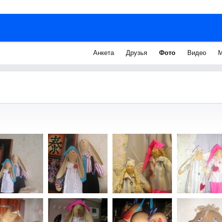
Анкета
Друзья
Фото
Видео
М