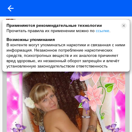
Светлана Лебедева
Применяются рекомендательные технологии
added a photo
Прочитать правила их применении можно по
ссылке
.
30 Aug в 13:16
Возможны упоминания
В контенте могут упоминаться наркотики и связанная с ними
информация. Незаконное потребление наркотических
средств, психотропных веществ и их аналогов причиняет
вред здоровью, их незаконный оборот запрещён и влечёт
установленную законодательством ответственность