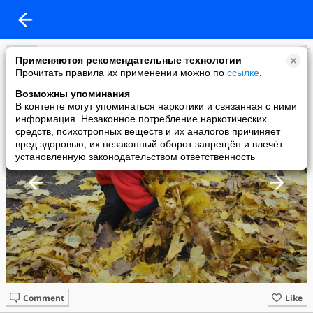
Виктория Квитко
Применяются рекомендательные технологии
added a photo
Прочитать правила их применении можно по
ссылке
.
25 Nov в 20:31
Возможны упоминания
В контенте могут упоминаться наркотики и связанная с ними
информация. Незаконное потребление наркотических
средств, психотропных веществ и их аналогов причиняет
вред здоровью, их незаконный оборот запрещён и влечёт
установленную законодательством ответственность
Comment
Like