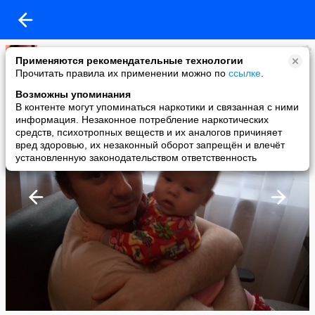
Алюня
Применяются рекомендательные технологии
added a photo
Прочитать правила их применении можно по
ссылке
.
25 Mar в 23:40
Возможны упоминания
В контенте могут упоминаться наркотики и связанная с ними
информация. Незаконное потребление наркотических
средств, психотропных веществ и их аналогов причиняет
вред здоровью, их незаконный оборот запрещён и влечёт
установленную законодательством ответственность