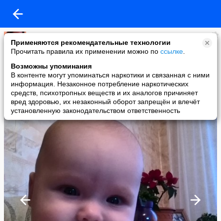
Алюня
Применяются рекомендательные технологии
added a photo
Прочитать правила их применении можно по
ссылке
.
25 Mar в 23:40
Возможны упоминания
В контенте могут упоминаться наркотики и связанная с ними
информация. Незаконное потребление наркотических
средств, психотропных веществ и их аналогов причиняет
вред здоровью, их незаконный оборот запрещён и влечёт
установленную законодательством ответственность