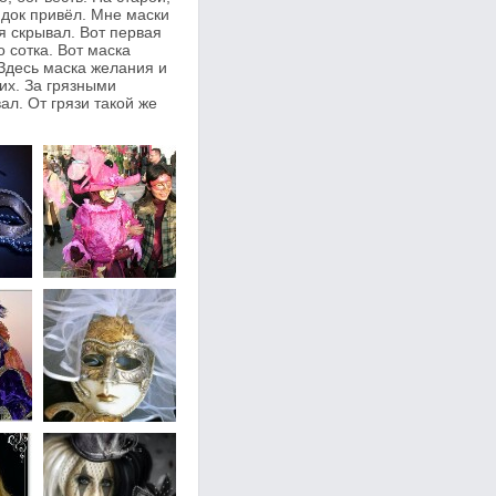
ядок привёл. Мне маски
я скрывал. Вот первая
о сотка. Вот маска
 Здесь маска желания и
сих. За грязными
ал. От грязи такой же