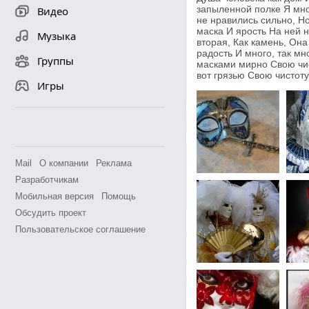
запыленной полке Я мно
Видео
не нравились сильно, Но
маска И ярость На ней н
Музыка
вторая, Как камень, Он
радость И много, так мн
Группы
масками мирно Свою чист
вот грязью Свою чистоту
Игры
Mail
О компании
Реклама
Разработчикам
Мобильная версия
Помощь
Обсудить проект
Пользовательское соглашение