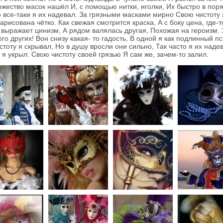
жество масок нашёл И, с помощью нитки, иголки, Их быстро в пор
 все-таки я их надевал. За грязными масками мирно Свою чистоту 
арисована чётко. Как свежая смотрится краска, А с боку цена, где-т
а выражает цинизм, А рядом валялась другая, Похожая на героизм.
ого других! Вон снизу какая- то гадость, В одной я как подлинный п
оту я скрывал, Но в душу вросли они сильно, Так часто я их надев
 я укрыл. Свою чистоту своей грязью Я сам же, зачем-то залил.