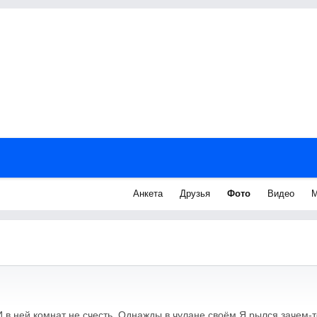
Анкета
Друзья
Фото
Видео
М
 в ней комнат не счесть. Однажды в чулане своём Я рылся зачем-то