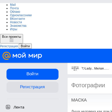
Mail
Почта
Облако
Одноклассники
ВКонтакте
Новости
Знакомства
Игры
Все проекты
Войти
Регистрация
💘Lady... Милая...Нежная💘
Войти
Фотографии
Регистрация
МАСКА
Лента
Душа человека как дом И