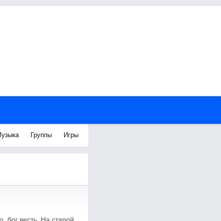
узыка
Группы
Игры
, бог весть. На старой,