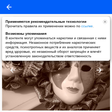
Милая...Нежная
Применяются рекомендательные технологии
added a photo
Прочитать правила их применении можно по
ссылке
.
04 Jan в 17:02
Возможны упоминания
В контенте могут упоминаться наркотики и связанная с ними
информация. Незаконное потребление наркотических
средств, психотропных веществ и их аналогов причиняет
вред здоровью, их незаконный оборот запрещён и влечёт
установленную законодательством ответственность