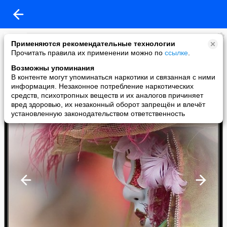
Милая...Нежная
Применяются рекомендательные технологии
added a photo
Прочитать правила их применении можно по
ссылке
.
17 Oct в 09:53
Возможны упоминания
В контенте могут упоминаться наркотики и связанная с ними
информация. Незаконное потребление наркотических
средств, психотропных веществ и их аналогов причиняет
вред здоровью, их незаконный оборот запрещён и влечёт
установленную законодательством ответственность