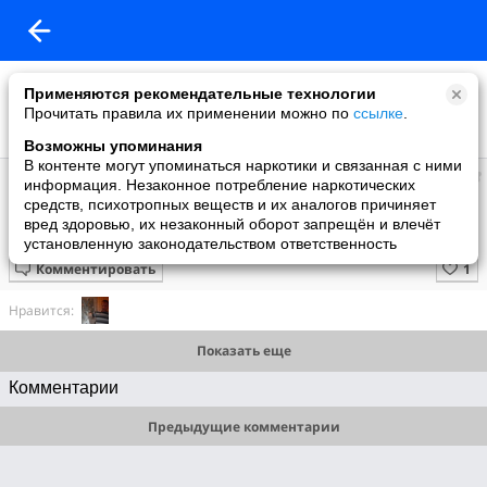
Применяются рекомендательные технологии
Прочитать правила их применении можно по
ссылке
.
Возможны упоминания
В контенте могут упоминаться наркотики и связанная с ними
Лапицкий
информация. Незаконное потребление наркотических
добавил видео
средств, психотропных веществ и их аналогов причиняет
22.11.2012
вред здоровью, их незаконный оборот запрещён и влечёт
Здравствуй Петропавловск К Бламбаев
установленную законодательством ответственность
Комментировать
Нравится:
Показать еще
Комментарии
Предыдущие комментарии