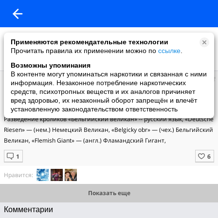
Применяются рекомендательные технологии
Прочитать правила их применении можно по
ссылке
.
Возможны упоминания
В контенте могут упоминаться наркотики и связанная с ними
Лапицкий
информация. Незаконное потребление наркотических
добавил видео
средств, психотропных веществ и их аналогов причиняет
09.02.2015
вред здоровью, их незаконный оборот запрещён и влечёт
Гигантский кролик "Бельгийский великан"
установленную законодательством ответственность
Разведение кроликов «Бельгийский великан» -- русский язык, «Deutsche 
Riesen» — (нем.) Немецкий Великан, «Belgicky obr» — (чех.) Бельгийский 
Великан, «Flemish Giant» — (англ.) Фламандский Гигант,
Нравится:
Показать еще
Комментарии