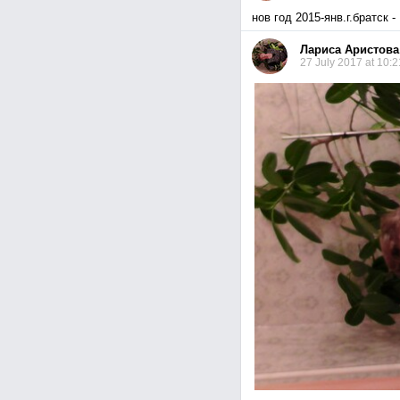
нов год 2015-янв.г.братск -
Лариса Аристова
27 July 2017 at 10:2