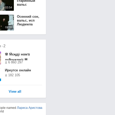
старинный
вальс
03:54
"Березка"
Осенний сон,
вальс, исп
Людмила
02:31
Зыкина, 1983 +
слова песни +
история
вальса
ы
2
🌸 Ḿεҗдẏ нαмน
дεᏰочҝαмน 🌸
6 860 297
Иркутск онлайн
182 105
View all
eople named
Лариса Аристова
rld