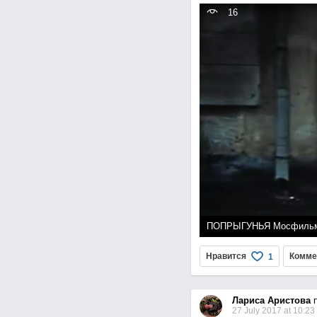
16
ПОПРЫГУНЬЯ Мосфильм 
page
Нравится
Комме
1
Лариса Аристова
п
27 July 2017 at 10:23