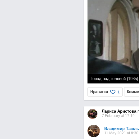
Город над головой (1985)
page
Нравится
Комме
1
Лариса Аристова
п
7 February at 17:19
Владимир Ташл
11 May 2021 at 8:30