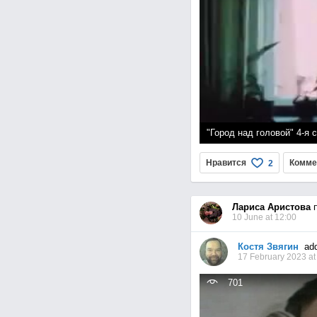
"Город над головой" 4-я с
page
Нравится
Комме
2
Лариса Аристова
п
10 June at 12:00
Костя Звягин
add
17 February 2023 at
701