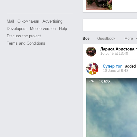
Mail
О компании
Advertising
Developers
Mobile version
Help
Discuss the project
Все
Guestbook
More
Terms and Conditions
Лариса Аристова
п
10 June at 13:40
Супер топ
added 
10 June at 9:48
23 528