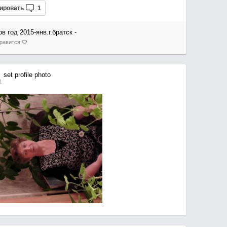
ировать
1
ов год 2015-янв.г.братск -
равится
set profile photo
1