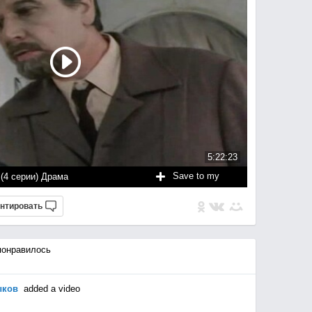
5:22:23
Save to my
 (4 серии) Драма
нтировать
онравилось
ыков
added a video