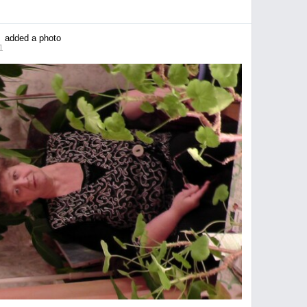
added a photo
1