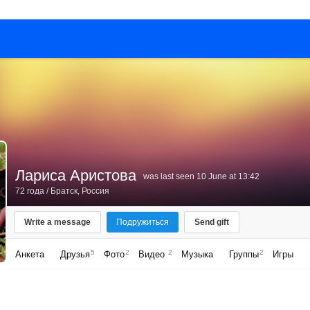
Лариса Аристова
was last seen 10 June at 13:42
72 года
/
Братск, Россия
Write a message
Подружиться
Send gift
5
2
2
2
Анкета
Друзья
Фото
Видео
Музыка
Группы
Игры