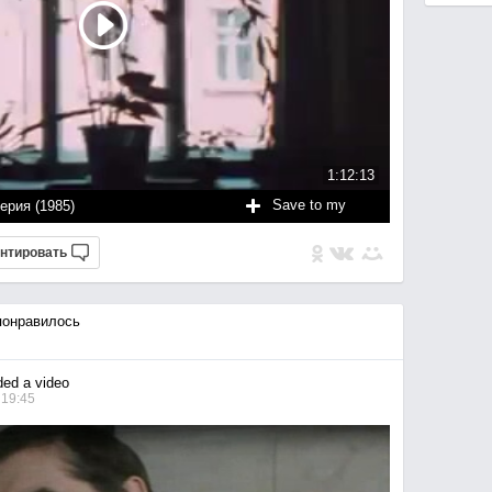
1:12:13
Save to my
ерия (1985)
нтировать
онравилось
ed a video
 19:45