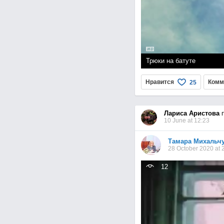
Трюки на батуте
page
Нравится
Комм
25
Лариса Аристова
п
10 June at 12:23
Тамара Михальч
28 October 2020 at 
12