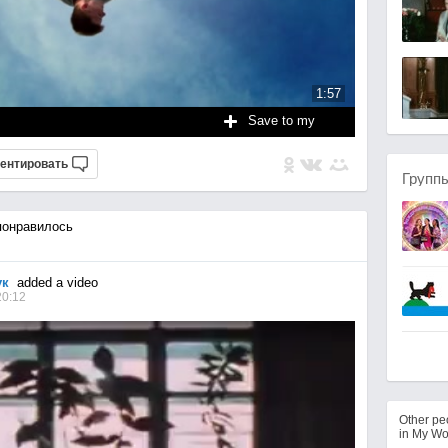
1:57
Save to my
ентировать
Групп
онравилось
ук
added a video
20:12
Other p
in My Wo