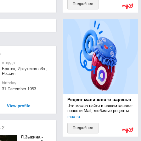
Подробнее
а
откуда
Братск, Иркутская обл.,
Россия
birthday
31 December 1953
Рецепт малинового варенья
View profile
Что можно найти в нашем канале: 
новости Mail, любимые рецепты...
max.ru
о
2
Подробнее
Л.Зыкина -