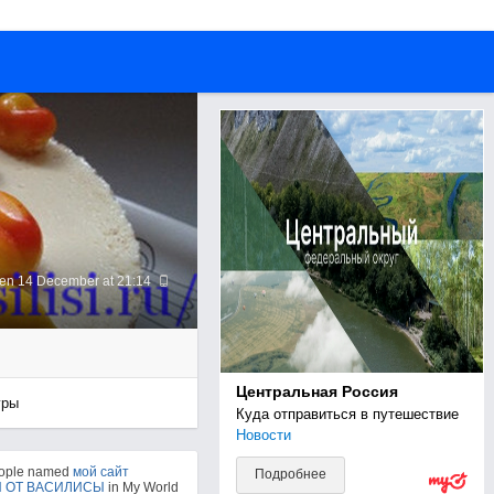
een 14 December at 21:14
Центральная Россия
гры
Куда отправиться в путешествие
Новости
eople named
мой сайт
Подробнее
 ОТ ВАСИЛИСЫ
in My World