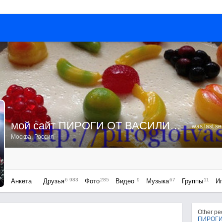
мой сайт ПИРОГИ ОТ ВАСИЛИСЫ
was last s
Москва, Россия
6 983
285
9
67
11
Анкета
Друзья
Фото
Видео
Музыка
Группы
И
Other p
ПИРОГИ