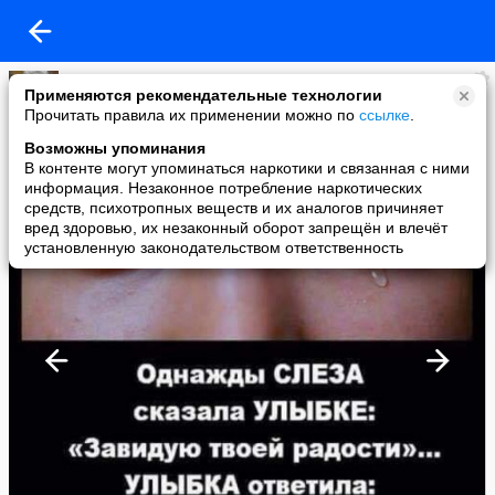
Лариса Кудисова
Применяются рекомендательные технологии
added a photo
Прочитать правила их применении можно по
ссылке
.
16 Mar в 14:34
Возможны упоминания
В контенте могут упоминаться наркотики и связанная с ними
информация. Незаконное потребление наркотических
средств, психотропных веществ и их аналогов причиняет
вред здоровью, их незаконный оборот запрещён и влечёт
установленную законодательством ответственность