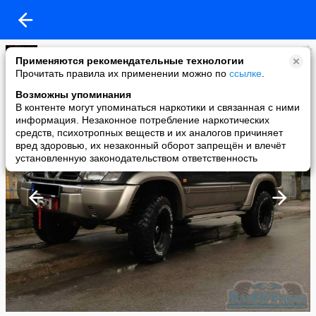
Лариса
Применяются рекомендательные технологии
added a photo
Прочитать правила их применении можно по
ссылке
.
28 Sep в 20:52
Возможны упоминания
В контенте могут упоминаться наркотики и связанная с ними
информация. Незаконное потребление наркотических
средств, психотропных веществ и их аналогов причиняет
вред здоровью, их незаконный оборот запрещён и влечёт
установленную законодательством ответственность