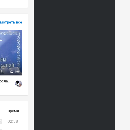
мотреть все
67
106
18
42
33
Основы православной веры.
СВЯЩЕННИК ДАНИИЛ СЫСОЕВ.
аудиокнига
Время
02:38