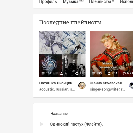
Профиль
Музыка
Плейлисты
Испол
573
18
Последние плейлисты
334
1
11
193
734
6.2 
НатаШка Лисицина: Избранное
Жанна Бичевская (28 мая 2015 в 12:30)
acoustic
russian
soul
folk
singer-songwriter
russian folk
Название
Одинокий пастух (Флейта).