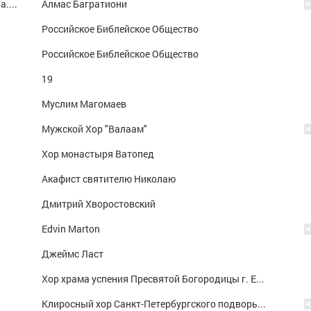
Не успеваю (2019 New) (320 kbps) (FreeZona.Pro)
Алмас Багратиони
Российское Библейское Общество
Российское Библейское Общество
19
Муслим Магомаев
Мужской Хор "Валаам"
Хор монастыря Ватопед
Акафист святителю Николаю
Дмитрий Хворостовский
Edvin Marton
Джеймс Ласт
Хор храма успения Пресвятой Богородицы г. Екатеринбург
Клиросный хор Санкт-Петербургского подворья Спасо-Преображенского Валаамского монастыря