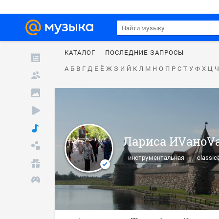
КАТАЛОГ
ПОСЛЕДНИЕ ЗАПРОСЫ
А
Б
В
Г
Д
Е
Ё
Ж
З
И
Й
К
Л
М
Н
О
П
Р
С
Т
У
Ф
Х
Ц
Ч
Лариса ИVаноV
инструментальная
classic