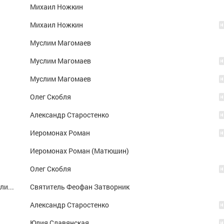
Михаил Ножкин
Михаил Ножкин
Муслим Магомаев
Муслим Магомаев
Муслим Магомаев
Олег Скобля
Александр Старостенко
Иеромонах Роман
Иеромонах Роман (Матюшин)
Олег Скобля
Четыре слова о молитве. Начало науке молитвенной. Фрагмент 1
Святитель Феофан Затворник
Александр Старостенко
Юлия Славянская