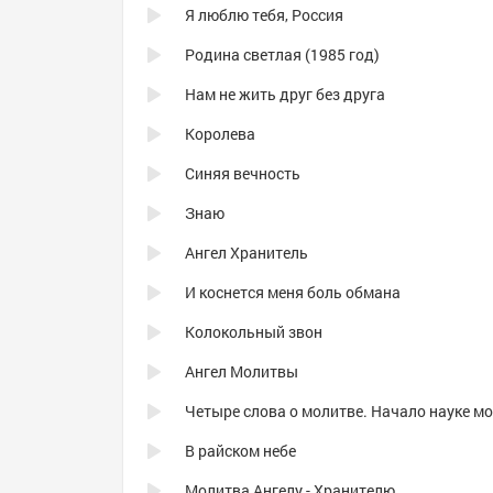
Я люблю тебя, Россия
Родина светлая (1985 год)
Нам не жить друг без друга
Королева
Синяя вечность
Знаю
Ангел Хранитель
И коснется меня боль обмана
Колокольный звон
Ангел Молитвы
В райском небе
Молитва Ангелу - Хранителю