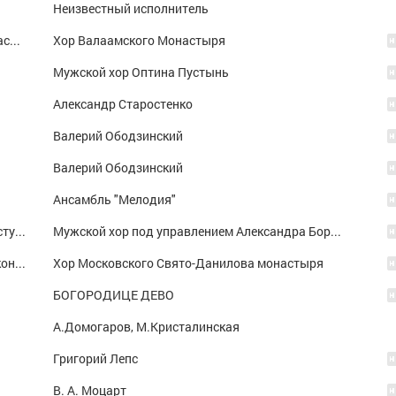
Неизвестный исполнитель
Величит душа Моя Господа...(греческий расп. с исоном)
Хор Валаамского Монастыря
Мужской хор Оптина Пустынь
Александр Старостенко
Валерий Ободзинский
Валерий Ободзинский
Ансамбль "Мелодия"
Акафист Честному и Животворящему Кресту Господню
Мужской хор под управлением Александра Бордака
Акафист Пресвятой Богородице в честь иконы Ея Призри на смирение
Хор Московского Свято-Данилова монастыря
БОГОРОДИЦЕ ДЕВО
А.Домогаров, М.Кристалинская
Григорий Лепс
В. А. Моцарт