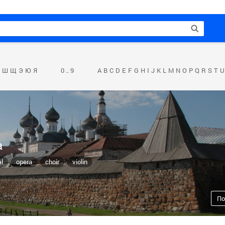
Ш
Щ
Э
Ю
Я
0 .. 9
A
B
C
D
E
F
G
H
I
J
K
L
M
N
O
P
Q
R
S
T
U
а
al
opera
choir
violin
По