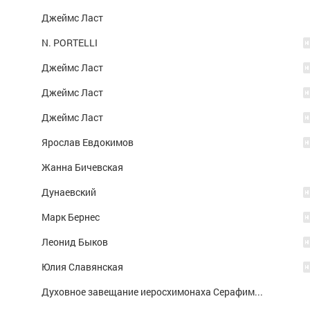
Джеймс Ласт
N. PORTELLI
Джеймс Ласт
Джеймс Ласт
Джеймс Ласт
Ярослав Евдокимов
Жанна Бичевская
Дунаевский
Марк Бернес
Леонид Быков
Юлия Славянская
Духовное завещание иеросхимонаха Серафима Вырицкого