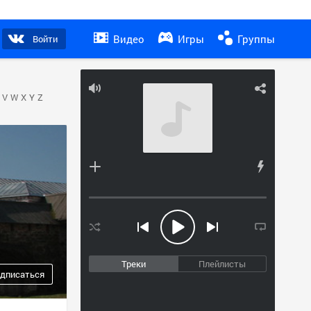
Видео
Игры
Группы
Войти
V
W
X
Y
Z
Треки
Плейлисты
дписаться