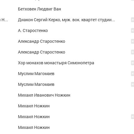
Бетховен Людвиг Ван
"Акафист Пр. Богородице в честь иконы Ея Неопалимая Купина"
Диакон Сергий Керко, муж. вок. квартет студии "Феофания"
А. Старостенко
Александр Старостенко
Александр Старостенко
Хор монахов монастыря Симонопетра
Муслим Магомаев
Муслим Магомаев
Михаил Иванович Ножкин
Михаил Ножкин
Михаил Ножкин
Михаил Ножкин