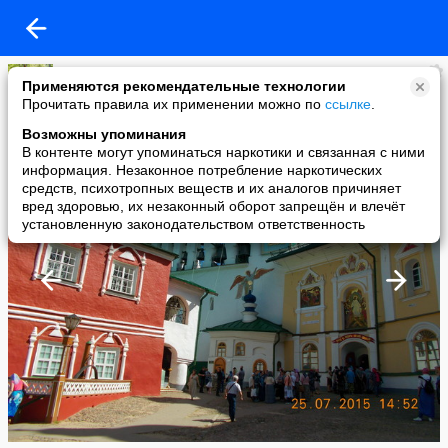
Лариса
Применяются рекомендательные технологии
added a photo
Прочитать правила их применении можно по
ссылке
.
27 Jul в 16:51
Возможны упоминания
В контенте могут упоминаться наркотики и связанная с ними
информация. Незаконное потребление наркотических
средств, психотропных веществ и их аналогов причиняет
вред здоровью, их незаконный оборот запрещён и влечёт
установленную законодательством ответственность