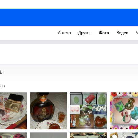
Анкета
Друзья
Фото
Видео
М
ты
каз