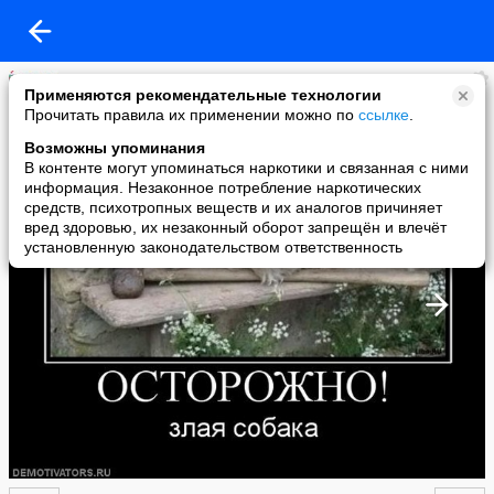
СВЕТЛАНА ЛЕБЕДЕВА
Применяются рекомендательные технологии
added a photo
Прочитать правила их применении можно по
ссылке
.
15 Jul в 20:03
Возможны упоминания
В контенте могут упоминаться наркотики и связанная с ними
информация. Незаконное потребление наркотических
средств, психотропных веществ и их аналогов причиняет
вред здоровью, их незаконный оборот запрещён и влечёт
установленную законодательством ответственность