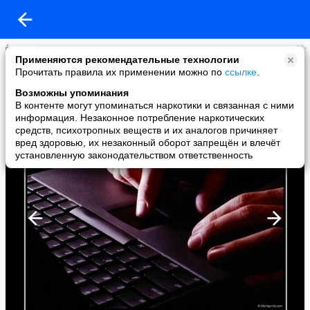
СВЕТЛАНА ЛЕБЕДЕВА
Применяются рекомендательные технологии
added a photo
Прочитать правила их применении можно по
ссылке
.
16 Jul в 16:53
Возможны упоминания
В контенте могут упоминаться наркотики и связанная с ними
информация. Незаконное потребление наркотических
средств, психотропных веществ и их аналогов причиняет
вред здоровью, их незаконный оборот запрещён и влечёт
установленную законодательством ответственность