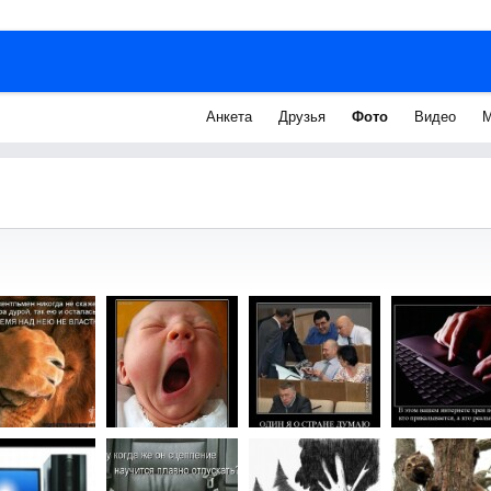
Анкета
Друзья
Фото
Видео
М