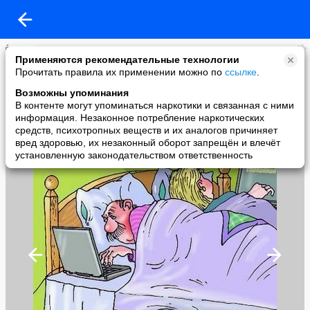
СВЕТЛАНА ЛЕБЕДЕВА
Применяются рекомендательные технологии
added a photo
Прочитать правила их применении можно по
ссылке
.
23 Jul в 14:00
Возможны упоминания
В контенте могут упоминаться наркотики и связанная с ними
информация. Незаконное потребление наркотических
средств, психотропных веществ и их аналогов причиняет
вред здоровью, их незаконный оборот запрещён и влечёт
установленную законодательством ответственность