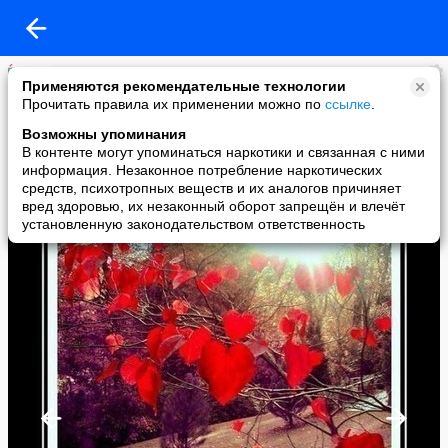
СВЕТЛАНА ЛЕБЕДЕВА
Применяются рекомендательные технологии
added a photo
Прочитать правила их применении можно по
ссылке
.
24 Sep в 14:19
Возможны упоминания
В контенте могут упоминаться наркотики и связанная с ними
информация. Незаконное потребление наркотических
средств, психотропных веществ и их аналогов причиняет
вред здоровью, их незаконный оборот запрещён и влечёт
установленную законодательством ответственность