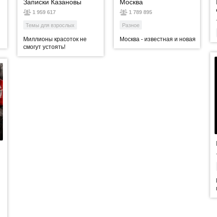
Записки Казановы
Москва
1 959 617
1 789 895
Темы для взрослых
Разное
Миллионы красоток не
Москва - известная и новая
смогут устоять!