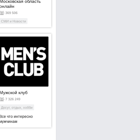
Московская область
онлайн
369 506
СМИ и Новости
Мужской клуб
7 326 249
Досуг, отдых, хобби
Все что интересно
мужчинам