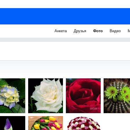
Анкета
Друзья
Фото
Видео
М