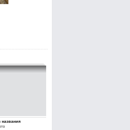
 названия
ото