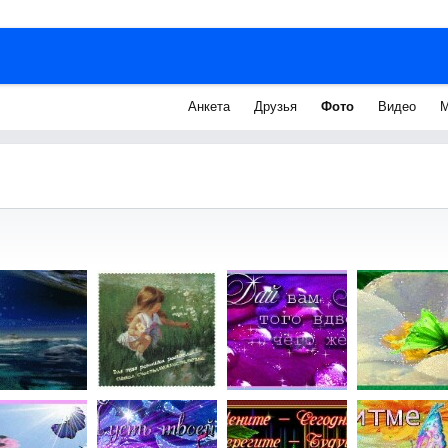
Анкета
Друзья
Фото
Видео
М