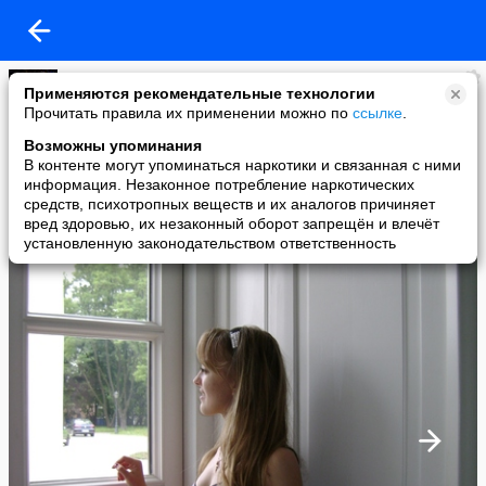
Лена Гончар
Применяются рекомендательные технологии
added a photo
Прочитать правила их применении можно по
ссылке
.
08 Aug в 21:02
Возможны упоминания
В контенте могут упоминаться наркотики и связанная с ними
информация. Незаконное потребление наркотических
средств, психотропных веществ и их аналогов причиняет
вред здоровью, их незаконный оборот запрещён и влечёт
установленную законодательством ответственность