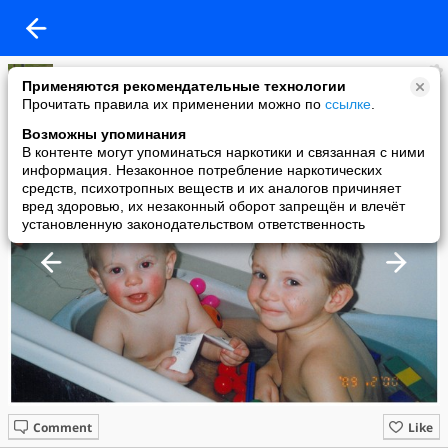
Leonov
Применяются рекомендательные технологии
added a photo
Прочитать правила их применении можно по
ссылке
.
26 Jul в 14:56
Возможны упоминания
В контенте могут упоминаться наркотики и связанная с ними
информация. Незаконное потребление наркотических
средств, психотропных веществ и их аналогов причиняет
вред здоровью, их незаконный оборот запрещён и влечёт
установленную законодательством ответственность
Comment
Like