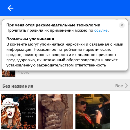
Все
Фотоальбомы
Применяются рекомендательные технологии
Прочитать правила их применении можно по
ссылке
.
Фото со мной
64 фото
Возможны упоминания
В контенте могут упоминаться наркотики и связанная с ними
Masha Timoshka
информация. Незаконное потребление наркотических
9 фото
средств, психотропных веществ и их аналогов причиняет
вред здоровью, их незаконный оборот запрещён и влечёт
установленную законодательством ответственность
Фон на обложку
1 фото
Все
Без названия