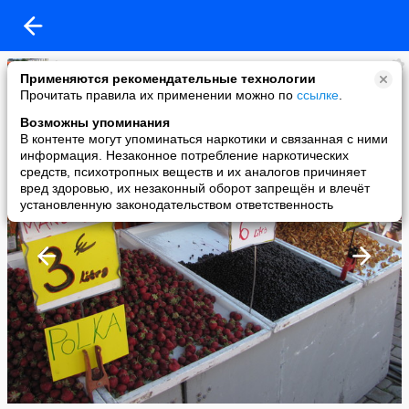
lesyona
Применяются рекомендательные технологии
added a photo
Прочитать правила их применении можно по
ссылке
.
07 Jul в 00:11
Возможны упоминания
В контенте могут упоминаться наркотики и связанная с ними
информация. Незаконное потребление наркотических
средств, психотропных веществ и их аналогов причиняет
вред здоровью, их незаконный оборот запрещён и влечёт
установленную законодательством ответственность