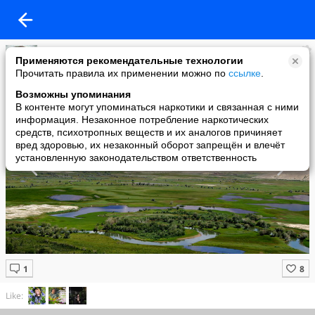
Ласточка
Применяются рекомендательные технологии
added a photo
Прочитать правила их применении можно по
ссылке
.
17 Nov в 16:16
Возможны упоминания
В контенте могут упоминаться наркотики и связанная с ними
информация. Незаконное потребление наркотических
средств, психотропных веществ и их аналогов причиняет
вред здоровью, их незаконный оборот запрещён и влечёт
установленную законодательством ответственность
Like: