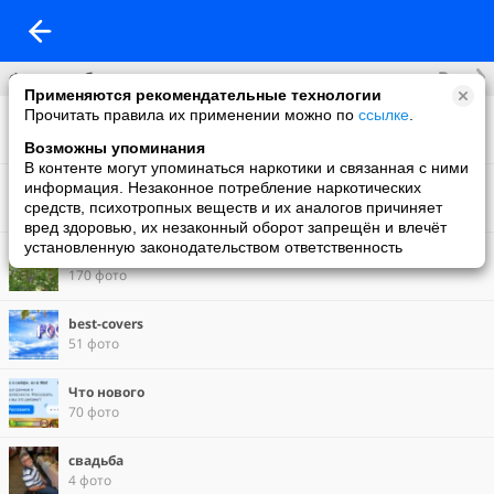
Все
Фотоальбомы
Применяются рекомендательные технологии
Прочитать правила их применении можно по
ссылке
.
3D gallery
3 фото
Возможны упоминания
В контенте могут упоминаться наркотики и связанная с ними
Анимация
информация. Незаконное потребление наркотических
1 фото
средств, психотропных веществ и их аналогов причиняет
вред здоровью, их незаконный оборот запрещён и влечёт
установленную законодательством ответственность
Фон на обложку
170 фото
best-covers
51 фото
Что нового
70 фото
свадьба
4 фото