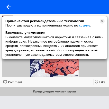
Павел Семенов
Применяются рекомендательные технологии
added a photo
Прочитать правила их применении можно по
ссылке
.
19 Sep в 20:42
Возможны упоминания
В контенте могут упоминаться наркотики и связанная с ними
информация. Незаконное потребление наркотических
средств, психотропных веществ и их аналогов причиняет
вред здоровью, их незаконный оборот запрещён и влечёт
установленную законодательством ответственность
Comment
Like
Предыдущие комментарии