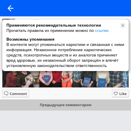
Лилия Баймухаметова!
Применяются рекомендательные технологии
added a photo
Прочитать правила их применении можно по
ссылке
.
02 May в 12:02
Возможны упоминания
В контенте могут упоминаться наркотики и связанная с ними
информация. Незаконное потребление наркотических
средств, психотропных веществ и их аналогов причиняет
вред здоровью, их незаконный оборот запрещён и влечёт
установленную законодательством ответственность
Comment
Like
Предыдущие комментарии