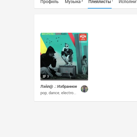
Профиль
Музыка
Плейлисты
Исполни
3
1
3
Лэйл@ .: Избранное
pop
dance
electronic
house