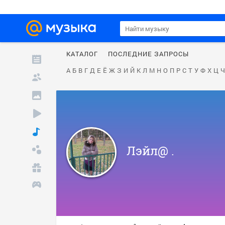
КАТАЛОГ
ПОСЛЕДНИЕ ЗАПРОСЫ
А
Б
В
Г
Д
Е
Ё
Ж
З
И
Й
К
Л
М
Н
О
П
Р
С
Т
У
Ф
Х
Ц
Ч
Лэйл@ .