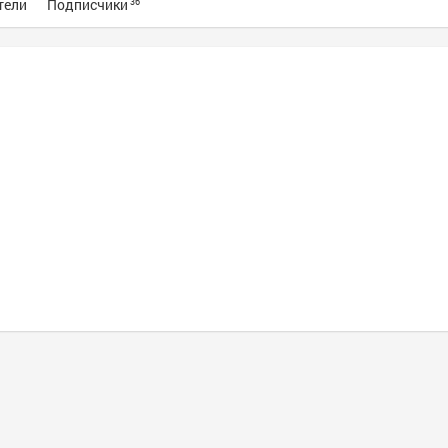
тели
Подписчики
36