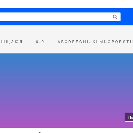
Ш
Щ
Э
Ю
Я
0 .. 9
A
B
C
D
E
F
G
H
I
J
K
L
M
N
O
P
Q
R
S
T
U
По