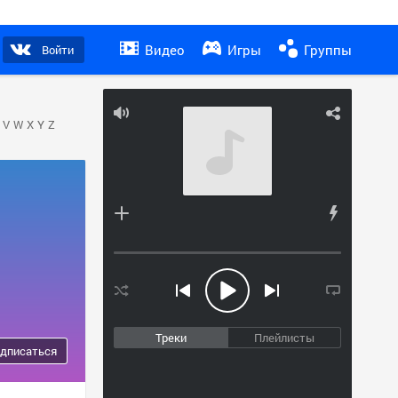
Видео
Игры
Группы
Войти
V
W
X
Y
Z
Треки
Плейлисты
дписаться